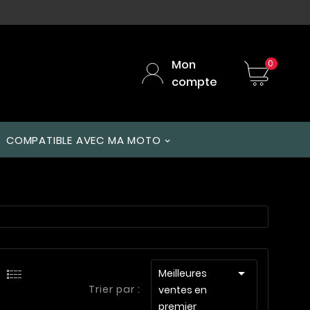
Mon
0
compte
COMPATIBLE AVEC MA MOTO

Meilleures
Trier par :
ventes en
premier