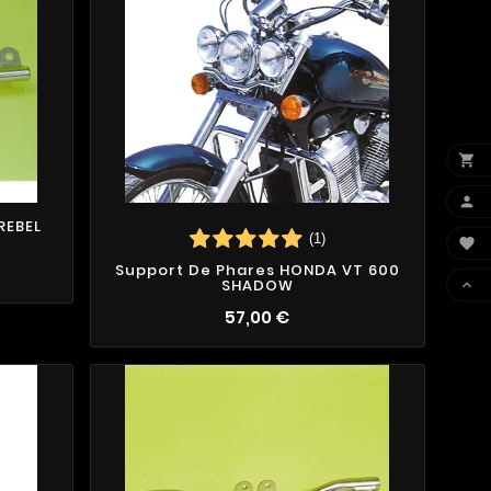


REBEL
(1)

Support De Phares HONDA VT 600
SHADOW

57,00 €