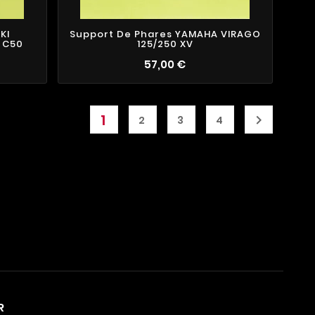
KI
Support De Phares YAMAHA VIRAGO
 C50
125/250 XV
57,00 €
1

2
3
4
R