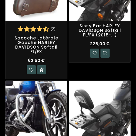
Sissy Bar HARLEY
(2)
DAVIDSON Softail
FL/FX (2018-...)
Sacoche Latérale
Gauche HARLEY
225,00 €
DAVIDSON Softail
FL/FX

62,50 €
