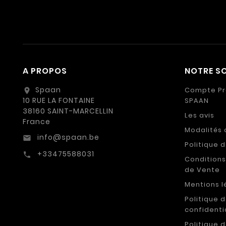
A PROPOS
NOTRE SO
Spaan
Compte Pr
location_on
10 RUE LA FONTAINE
SPAAN
38160 SAINT-MARCELLIN
Les avis
France
Modalités 
info@spaan.be
email
Politique 
+33475588031
call
Conditions
de Vente
Mentions l
Politique 
confidenti
Politique 