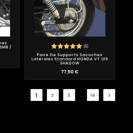
hes
(5)
5MB /
Paire De Supports Sacoches
Latérales Standard HONDA VT 125
SHADOW
77,50 €
1

…
2
3
16