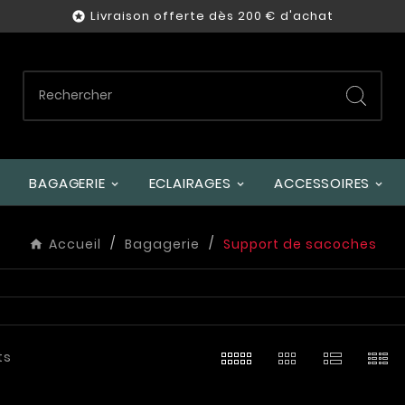
Livraison offerte dès 200 € d'achat

BAGAGERIE
ECLAIRAGES
ACCESSOIRES
Accueil
Bagagerie
Support de sacoches
ts