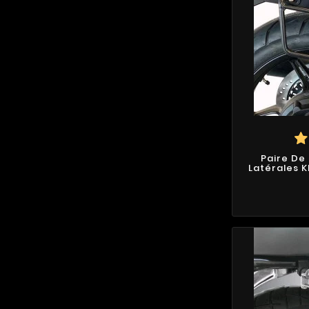
Paire De
Latérales K