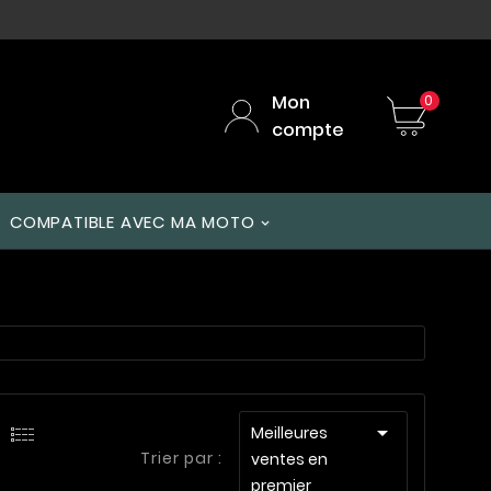
Mon
0
compte
COMPATIBLE AVEC MA MOTO

Meilleures
Trier par :
ventes en
premier