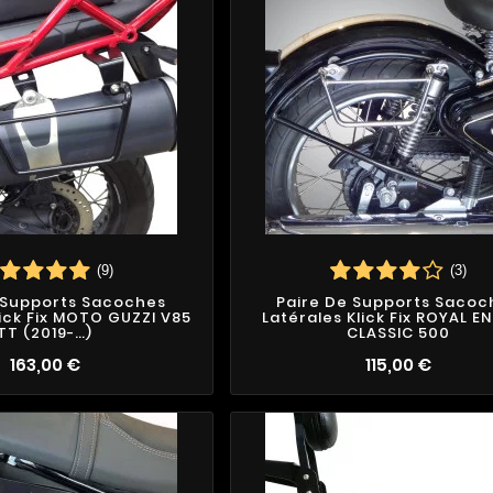
(9)
(3)
 Supports Sacoches
Paire De Supports Sacoc
lick Fix MOTO GUZZI V85
Latérales Klick Fix ROYAL EN
TT (2019-…)
CLASSIC 500
163,00 €
115,00 €