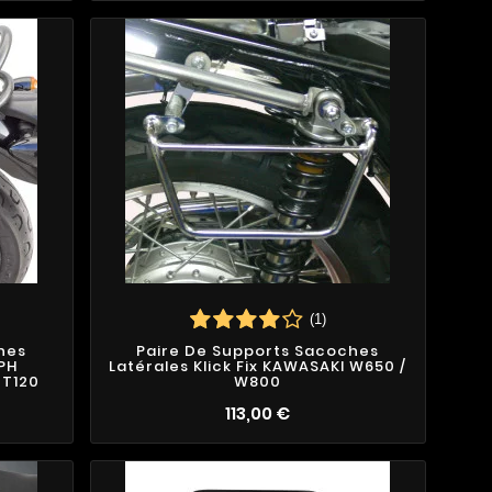
(1)
hes
Paire De Supports Sacoches
MPH
Latérales Klick Fix KAWASAKI W650 /
/ T120
W800
113,00 €