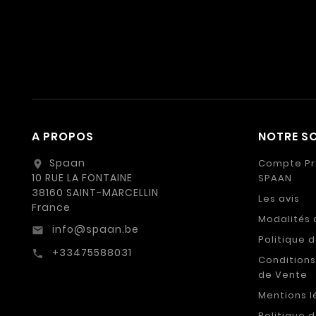
A PROPOS
NOTRE SO
Spaan
Compte Pr
location_on
10 RUE LA FONTAINE
SPAAN
38160 SAINT-MARCELLIN
Les avis
France
Modalités 
info@spaan.be
email
Politique 
+33475588031
call
Conditions
de Vente
Mentions l
Politique 