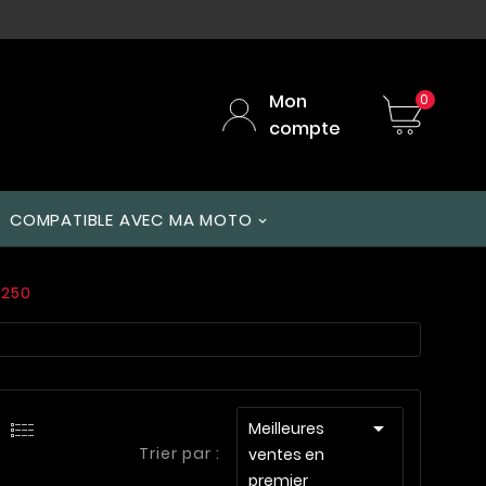
Mon
0
compte
COMPATIBLE AVEC MA MOTO
 250

Meilleures
Trier par :
ventes en
premier