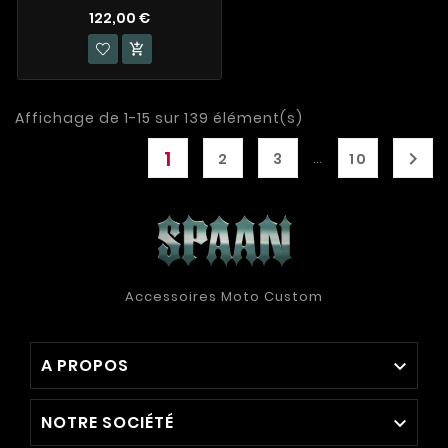
122,00 €

Affichage de 1-15 sur 139 élément(s)
1

…
2
3
10
Accessoires Moto Custom
A PROPOS

NOTRE SOCIÉTÉ
