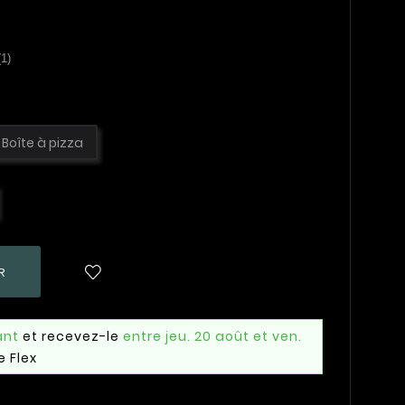
(1)
Boîte à pizza
R
ant
et recevez-le
entre jeu. 20 août et ven.
e Flex