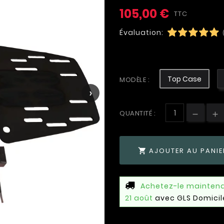
105,00 €
TTC
Évaluation:
Top Case
MODÈLE :
›
QUANTITÉ :
AJOUTER AU PANIE

Achetez-le mainten
21 août
avec GLS Domicil