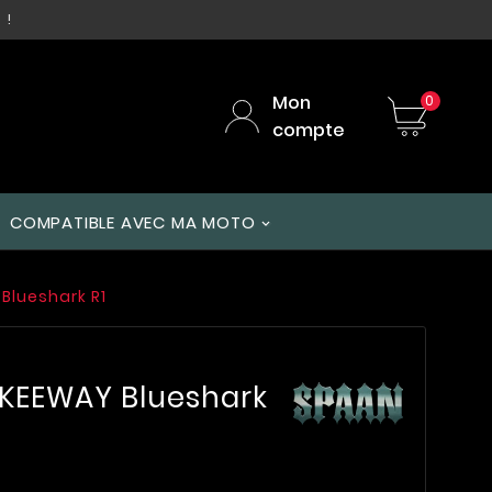
 !
Mon
0
compte
COMPATIBLE AVEC MA MOTO
Blueshark R1
 KEEWAY Blueshark