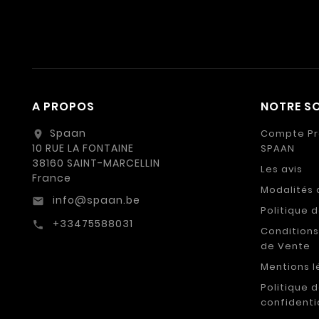
A PROPOS
NOTRE SO
Spaan
Compte Pr
location_on
10 RUE LA FONTAINE
SPAAN
38160 SAINT-MARCELLIN
Les avis
France
Modalités 
info@spaan.be
email
Politique 
+33475588031
call
Conditions
de Vente
Mentions l
Politique 
confidenti