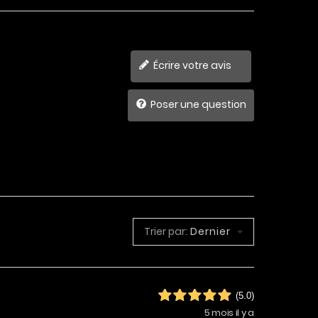
Écrire votre avis
Poser une question
Trier par:
Dernier
(5.0)
5 mois il y a