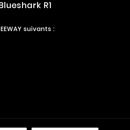
lueshark R1
EEWAY suivants :