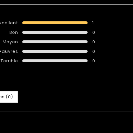
xcellent
1
Bon
0
Moyen
0
Pauvres
0
Terrible
0
es (0)