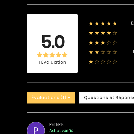
E
★★★★★
Évaluation
moyenne
5.0
★★★★☆
★★★☆☆
★★☆☆☆
★☆☆☆☆
1 Évaluation
Évaluations (1)
Questions et Répons
PETER F.
P
Achat vérifié