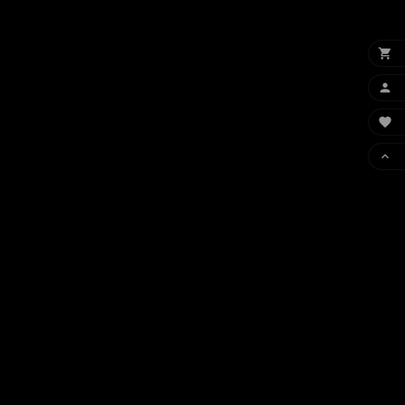



