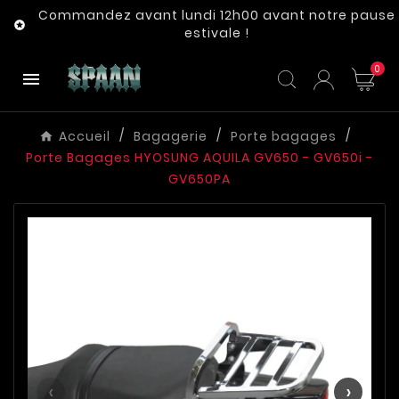
Commandez avant lundi 12h00 avant notre pause

estivale !
0

Accueil
Bagagerie
Porte bagages
Porte Bagages HYOSUNG AQUILA GV650 - GV650i -
GV650PA
‹
›