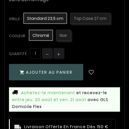
Standard 23,5 cm
Top Case 27 cm
GRILLE :
Chromé
Noir
COULEUR :
QUANTITÉ :
AJOUTER AU PANIER

Achetez-le maintenant
et recevez-le
entre jeu. 20 août et ven. 21 août
avec GLS
Domicile Flex
Livraison Offerte En France Dès 150 €