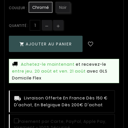
Chromé
Noir
COULEUR :
QUANTITÉ :
AJOUTER AU PANIER

Achetez-le maintenant
et recevez-le
entre jeu. 20 août et ven. 21 août
avec GLS
Domicile Flex
Livraison Offerte En France Dès 150 €
D'achat, En Belgique Dès 200€ D'achat