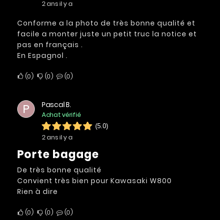
2 ans il y a
Conforme a la photo de très bonne qualité et
facile a monter juste un petit truc la notice et
pas en français .
En Espagnol .
0
0
0
Pascal B.
P
Achat vérifié
(5.0)
2 ans il y a
Porte bagage
De très bonne qualité
Convient très bien pour Kawasaki W800
Rien à dire
0
0
0