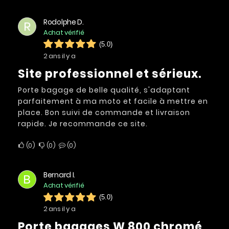
Rodolphe D.
R
Achat vérifié
(5.0)
2 ans il y a
Site professionnel et sérieux.
Porte bagage de belle qualité, s'adaptant
parfaitement à ma moto et facile à mettre en
place. Bon suivi de commande et livraison
rapide. Je recommande ce site.
0
0
0
Bernard I.
B
Achat vérifié
(5.0)
2 ans il y a
porte bagages W 800 chromé