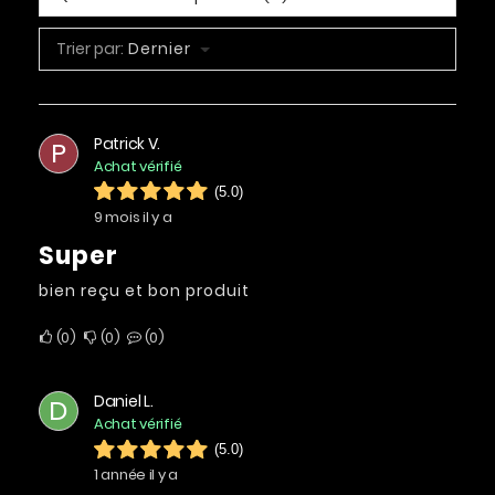
Trier par:
Dernier
Patrick V.
P
Achat vérifié
(5.0)
9 mois il y a
Super
bien reçu et bon produit
0
0
0
Daniel L.
D
Achat vérifié
(5.0)
1 année il y a