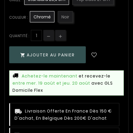
Chromé
Noir
COULEUR :
QUANTITÉ :
AJOUTER AU PANIER

Achetez-le maintenant
et recevez-le
entre mer. 19 août et jeu. 20 août
avec GLS
Domicile Flex
Livraison Offerte En France Dès 150 €
D'achat, En Belgique Dès 200€ D'achat