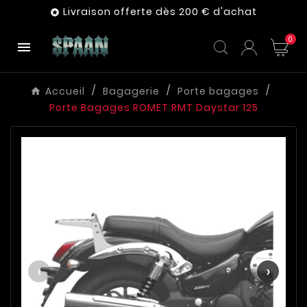
Livraison offerte dès 200 € d'achat

0

Accueil
Bagagerie
Porte bagages
Porte Bagages ROMET RMT Daystar 125
‹
›