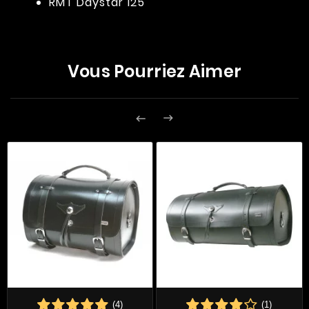
RMT Daystar 125
Vous Pourriez Aimer


(4)
(1)