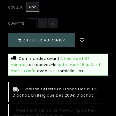
Noir
COULEUR :
QUANTITÉ :
AJOUTER AU PANIER

Commandez avant
2 heures et 37
minutes
et recevez-le
entre mar. 18 août et
mer. 19 août
avec GLS Domicile Flex
Livraison Offerte En France Dès 150 €
D'achat, En Belgique Dès 200€ D'achat