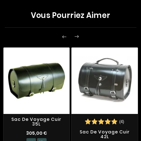
Vous Pourriez Aimer


Sac De Voyage Cuir
(4)
35L
Sac De Voyage Cuir
305,00 €
42L