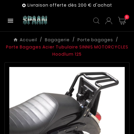
Livraison offerte dès 200 € d'achat

0

Accueil
Bagagerie
Porte bagages
Porte Bagages Acier Tubulaire SINNIS MOTORCYCLES
Hoodlum 125