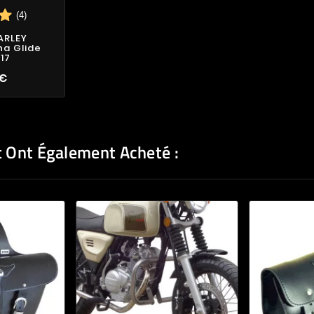
(4)
ARLEY
a Glide
17
 €
t Ont Également Acheté :