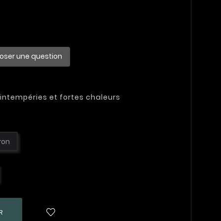
oser une question
intempéries et fortes chaleurs
ron
R