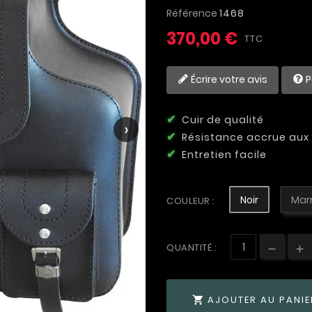
Référence
1468
370,00 €
TTC
Écrire votre avis
P
Cuir de qualité
›
Résistance accrue aux 
Entretien facile
Noir
Mar
COULEUR :
QUANTITÉ :
AJOUTER AU PANIE
