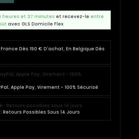
6 heures et 37 minutes
et recevez-le
entre
oût
avec GLS Domicile Flex
n France Dès 150 € D'achat, En Belgique Dès
Pal, Apple Pay, Virement - 100% Sécurisé
: Retours Possibles Sous 14 Jours