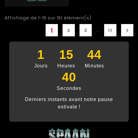
Affichage de 1-15 sur 151 élément(s)
1

…
2
3
11
1
15
44
Jours
Heures
Minutes
39
Secondes
Derniers instants avant notre pause
estivale !