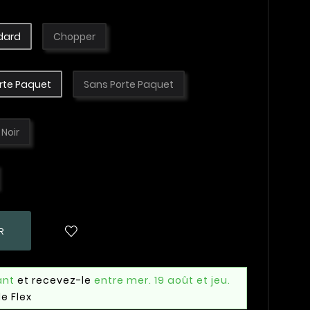
dard
Chopper
rte Paquet
Sans Porte Paquet
Noir
R
ant
et recevez-le
entre mer. 19 août et jeu.
e Flex