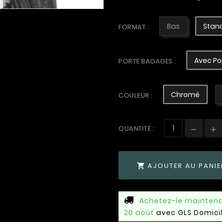
Bas
Stan
FORMAT :
Avec Po
PORTE BAGAGES :
Chromé
COULEUR :
QUANTITÉ :
AJOUTER AU PANIE

Achetez-le mainten
20 août
avec GLS Domicil