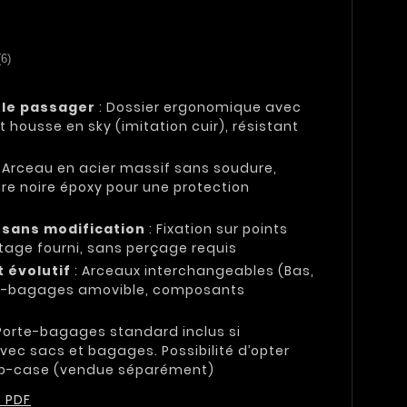
(6)
 le passager
: Dossier ergonomique avec
t housse en sky (imitation cuir), résistant
 Arceau en acier massif sans soudure,
ure noire époxy pour une protection
t sans modification
: Fixation sur points
tage fourni, sans perçage requis
 évolutif
: Arceaux interchangeables (Bas,
te-bagages amovible, composants
Porte-bagages standard inclus si
vec sacs et bagages. Possibilité d’opter
 top-case (vendue séparément)
- PDF