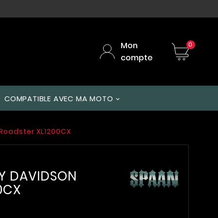
Mon
0
compte
COMPATIBLE AVEC MA MOTO
 Roadster XL1200CX
EY DAVIDSON
0CX