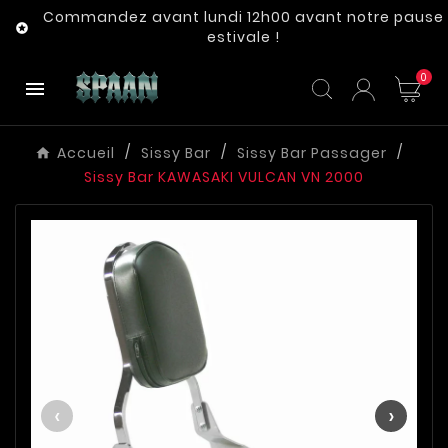
Commandez avant lundi 12h00 avant notre pause

estivale !
0

Accueil
Sissy Bar
Sissy Bar Passager
Sissy Bar KAWASAKI VULCAN VN 2000
‹
›