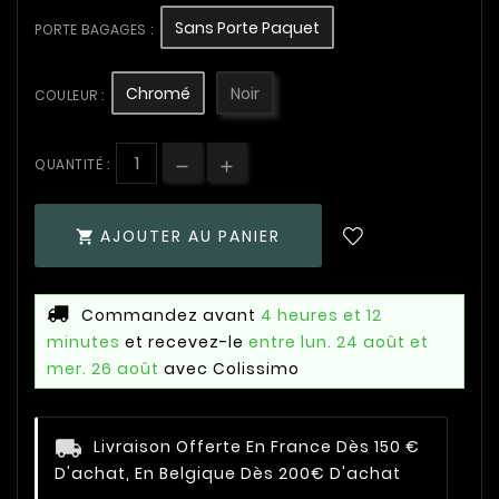
Sans Porte Paquet
PORTE BAGAGES :
Chromé
Noir
COULEUR :
QUANTITÉ :
AJOUTER AU PANIER

Commandez avant
4 heures et 12
minutes
et recevez-le
entre lun. 24 août et
mer. 26 août
avec Colissimo
Livraison Offerte En France Dès 150 €
D'achat, En Belgique Dès 200€ D'achat