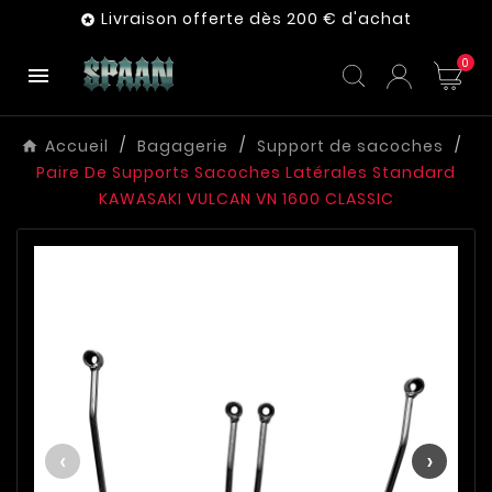
Livraison offerte dès 200 € d'achat

0

Accueil
Bagagerie
Support de sacoches
Paire De Supports Sacoches Latérales Standard
KAWASAKI VULCAN VN 1600 CLASSIC
‹
›