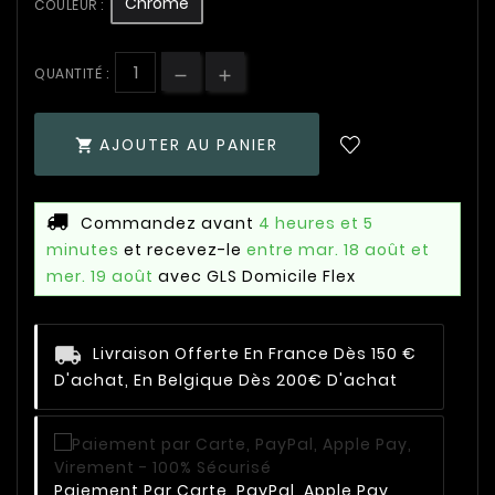
Chromé
COULEUR :
QUANTITÉ :
AJOUTER AU PANIER

Commandez avant
4 heures et 5
minutes
et recevez-le
entre mar. 18 août et
mer. 19 août
avec GLS Domicile Flex
Livraison Offerte En France Dès 150 €
D'achat, En Belgique Dès 200€ D'achat
Paiement Par Carte, PayPal, Apple Pay,