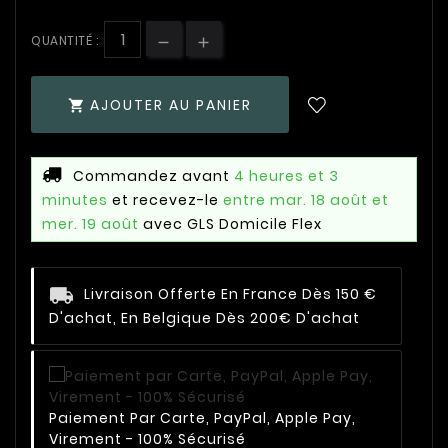
QUANTITÉ :
AJOUTER AU PANIER

Commandez avant
4 heures et 3
minutes
et recevez-le
entre mar. 18 août et
mer. 19 août
avec GLS Domicile Flex
Livraison Offerte En France Dès 150 €
D'achat, En Belgique Dès 200€ D'achat
Paiement Par Carte, PayPal, Apple Pay,
Virement - 100% Sécurisé