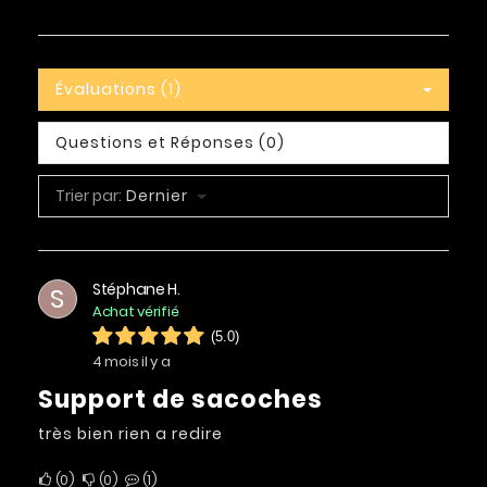
Évaluations (1)
Questions et Réponses (0)
Trier par:
Dernier
Stéphane H.
S
Achat vérifié
(5.0)
4 mois il y a
support de sacoches
très bien rien a redire
0
0
1