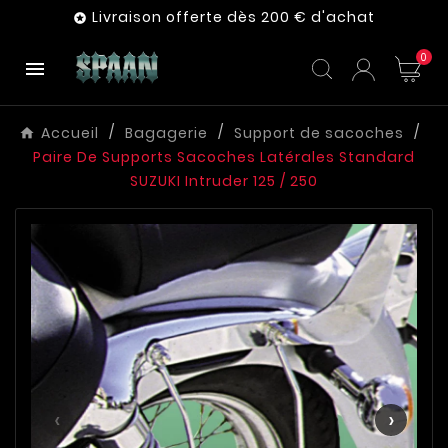
Livraison offerte dès 200 € d'achat

0

Accueil
Bagagerie
Support de sacoches
Paire De Supports Sacoches Latérales Standard
SUZUKI Intruder 125 / 250
‹
›