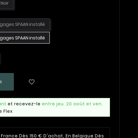
Noir
gages SPAAN installé
gages SPAAN installé
R
ant
et recevez-le
entre jeu. 20 août et ven.
e Flex
n France Dès 150 € D'achat, En Belgique Dès