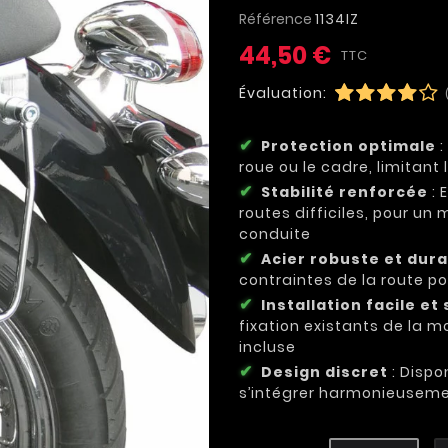
Référence
1134IZ
44,50 €
TTC
Évaluation:
Protection optimale
:
roue ou le cadre, limitan
Stabilité renforcée
: 
routes difficiles, pour un 
conduite
Acier robuste et dur
contraintes de la route p
Installation facile et
fixation existants de la m
incluse
Design discret
: Dispo
s’intégrer harmonieuseme