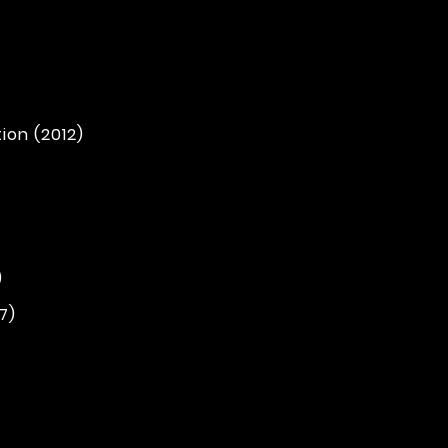
tion (2012)
)
7)