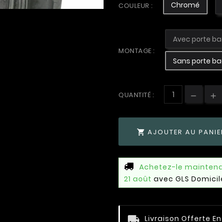
Chromé
COULEUR :
Avec porte ba
MONTAGE :
Sans porte ba
QUANTITÉ :
AJOUTER AU PANIE

Achetez-le mainten
21 août
avec GLS Domicil
Livraison Offerte E