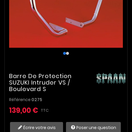
Barre De Protection
SUZUKI Intruder VS /
Boulevard S
Référence
0275
139,00 €
TTC
Écrire votre avis
Poser une question