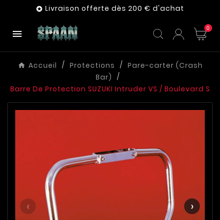
Livraison offerte dès 200 € d'achat

0

Accueil
Protections
Pare-carter (Crash
Bar)
Barre De Protection SUZUKI Intruder VS / Boulevard S
‹
›