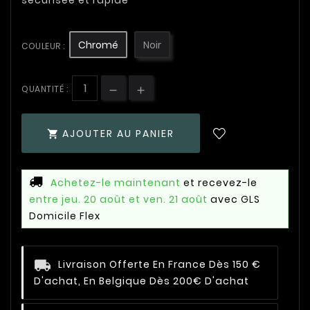
sécurisée et rapide
Chromé
Noir
COULEUR :
QUANTITÉ :
AJOUTER AU PANIER

Achetez-le maintenant
et recevez-le
entre jeu. 20 août et ven. 21 août
avec GLS
Domicile Flex
Livraison Offerte En France Dès 150 €
D'achat, En Belgique Dès 200€ D'achat