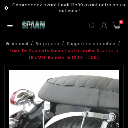
Commandez avant lundi 12h00 avant notre pause

estivale !
0

Accueil
Bagagerie
Support de sacoches
Paire De Supports Sacoches Latérales Standard
TRIUMPH Bonneville (2001 - 2016)
‹
›