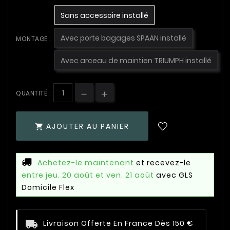
Sans accessoire installé
Avec porte bagages SPAAN installé
MONTAGE :
Avec arceau de maintien TRIUMPH installé
QUANTITÉ :
AJOUTER AU PANIER

Achetez-le maintenant
et recevez-le
entre jeu. 20 août et ven. 21 août
avec GLS
Domicile Flex
Livraison Offerte En France Dès 150 €